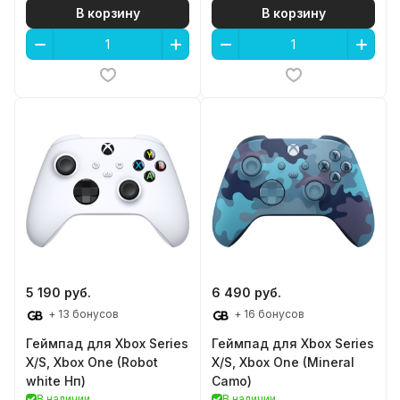
В корзину
В корзину
5 190 руб.
6 490 руб.
+ 13 бонусов
+ 16 бонусов
Геймпад для Xbox Series
Геймпад для Xbox Series
X/S, Xbox One (Robot
X/S, Xbox One (Mineral
white Нп)
Camo)
В наличии
В наличии