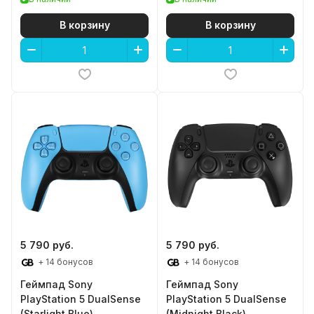
В корзину
В корзину
5 790 руб.
5 790 руб.
+ 14 бонусов
+ 14 бонусов
Геймпад Sony
Геймпад Sony
PlayStation 5 DualSense
PlayStation 5 DualSense
(Starlight Blue)
(Midnight Black)