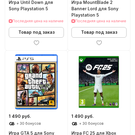
Игра Until Down для
Игра MountBlade 2
Sony Playstation 5
Banner Lord для Sony
Playstation 5
Последняя цена на наличие
Последняя цена на наличие
Товар под заказ
Товар под заказ
1 490 руб.
1 490 руб.
+ 30 бонусов
+ 30 бонусов
Игра GTA 5 для Sony
Игра FC 25 для Xbox