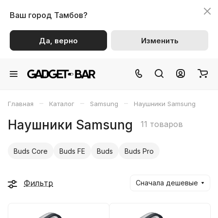
Ваш город
Тамбов?
Да, верно
Изменить
–
–
–
Главная
Каталог
Samsung
Наушники Samsung
Наушники Samsung
11 товаров
Buds Core
Buds FE
Buds
Buds Pro
Фильтр
Сначала дешевые