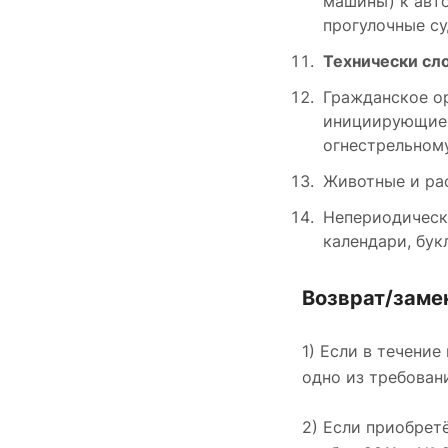
машины) к авт
прогулочные су
Технически сл
Гражданское о
инициирующие 
огнестрельном
Животные и ра
Непериодически
календари, бук
Возврат/заме
1) Если в течени
одно из требовани
2) Если приобрет