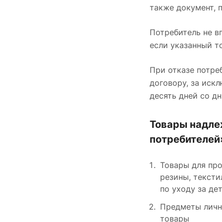
также документ, 
Потребитель не в
если указанный т
При отказе потре
договору, за иск
десять дней со д
Товары надле
потребителей
Товары для про
резины, тексти
по уходу за де
Предметы лично
товары