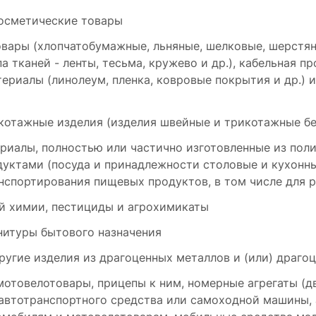
осметические товары
вары (хлопчатобумажные, льняные, шелковые, шерстян
а тканей - ленты, тесьма, кружево и др.), кабельная п
ериалы (линолеум, пленка, ковровые покрытия и др.) и
котажные изделия (изделия швейные и трикотажные бе
ериалы, полностью или частично изготовленные из по
уктами (посуда и принадлежности столовые и кухонны
нспортирования пищевых продуктов, в том числе для 
й химии, пестициды и агрохимикаты
нитуры бытового назначения
угие изделия из драгоценных металлов и (или) драго
отовелотовары, прицепы к ним, номерные агрегаты (дви
 автотранспортного средства или самоходной машины,