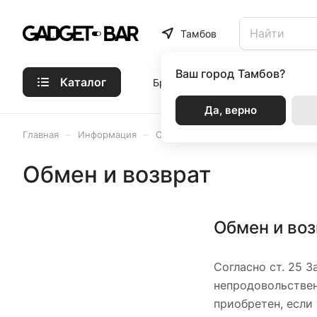
Тамбов
Ваш город
Тамбов?
Каталог
Бренды
Статьи
Акции
Р
Да, верно
–
–
Главная
Информация
Обмен и возврат
Обмен и возврат
Обмен и во
Согласно ст. 25 З
непродовольствен
приобретен, если