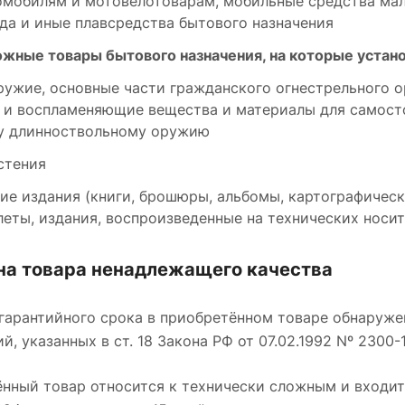
омобилям и мотовелотоварам, мобильные средства мал
да и иные плавсредства бытового назначения
ожные товары бытового назначения, на которые устан
ружие, основные части гражданского огнестрельного о
и воспламеняющие вещества и материалы для самосто
у длинноствольному оружию
стения
е издания (книги, брошюры, альбомы, картографическ
леты, издания, воспроизведенные на технических носи
на товара ненадлежащего качества
е гарантийного срока в приобретённом товаре обнаруже
й, указанных в ст. 18 Закона РФ от 07.02.1992 Nº 2300
ённый товар относится к технически сложным и входит