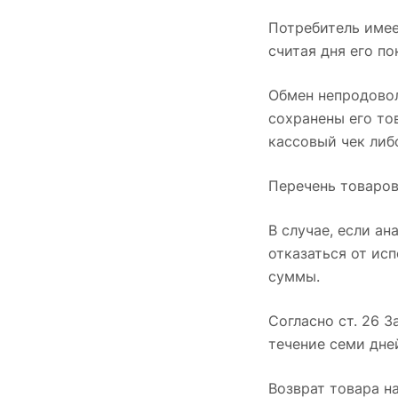
Потребитель имее
считая дня его по
Обмен непродовол
сохранены его то
кассовый чек либ
Перечень товаров
В случае, если а
отказаться от ис
суммы.
Согласно ст. 26 З
течение семи дне
Возврат товара н