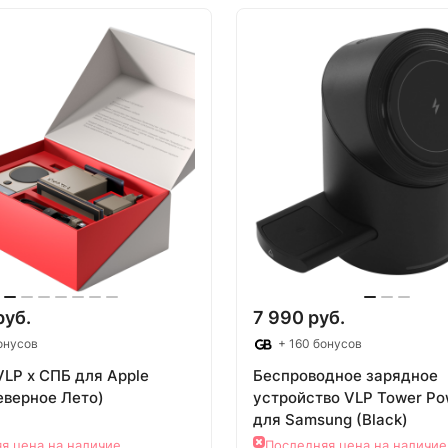
овар под заказ
Товар под зак
руб.
7 990 руб.
онусов
+ 160 бонусов
VLP x СПБ для Apple
Беспроводное зарядное
еверное Лето)
устройство VLP Tower Pow
для Samsung (Black)
я цена на наличие
Последняя цена на наличие