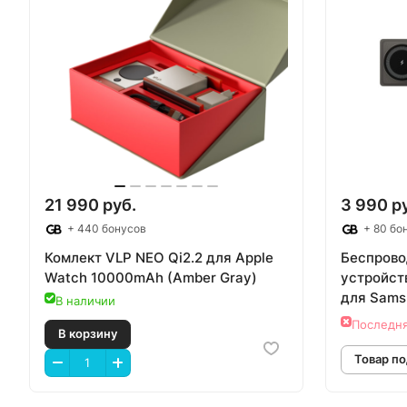
21 990 руб.
3 990 р
+ 440 бонусов
+ 80 бо
Комлект VLP NEO Qi2.2 для Apple
Беспрово
Watch 10000mAh (Amber Gray)
устройств
для Sams
В наличии
Последня