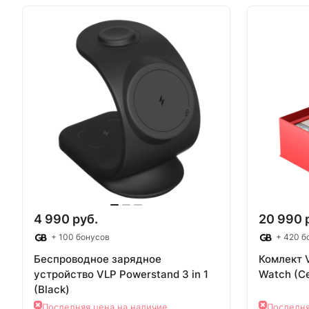
В корзину
Т
4 990 руб.
20 990 
+ 100 бонусов
+ 420 б
Беспроводное зарядное
Комлект 
устройствo VLP Powerstand 3 in 1
Watch (С
(Black)
Последняя цена на наличие
Последня