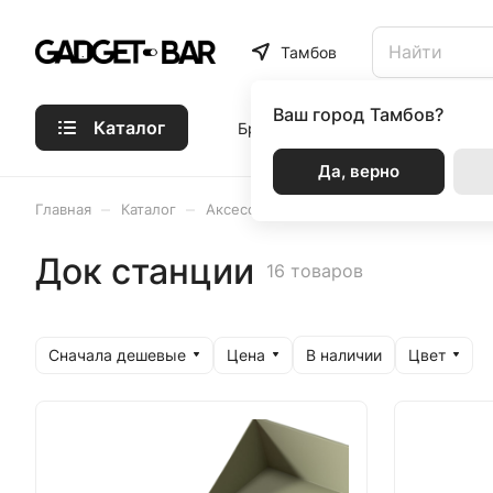
Тамбов
Ваш город
Тамбов?
Каталог
Бренды
Статьи
Акции
Р
Да, верно
–
–
–
–
Главная
Каталог
Аксессуары
VLP
Док станции
Док станции
16 товаров
Сначала дешевые
Цена
Цвет
В наличии