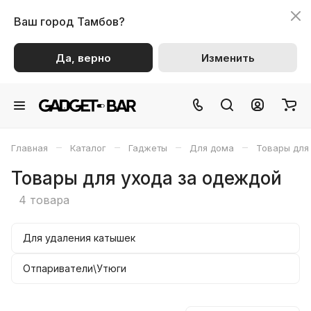
Ваш город
Тамбов?
Да, верно
Изменить
–
–
–
–
Главная
Каталог
Гаджеты
Для дома
Товары для
Товары для ухода за одеждой
4 товара
Для удаления катышек
Отпариватели\Утюги